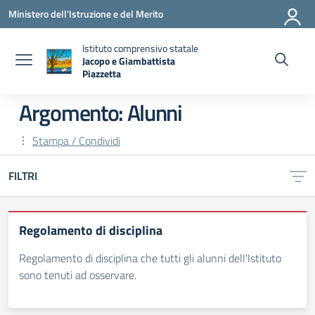
Vai ai contenuti
Vai al menu di navigazione
Vai al footer
Ministero dell'Istruzione e del Merito
Istituto comprensivo statale
Jacopo e Giambattista
Piazzetta
— Visita la pagina iniziale della scuola
Argomento: Alunni
Stampa / Condividi
FILTRI
Regolamento di disciplina
Regolamento di disciplina che tutti gli alunni dell'Istituto
sono tenuti ad osservare.