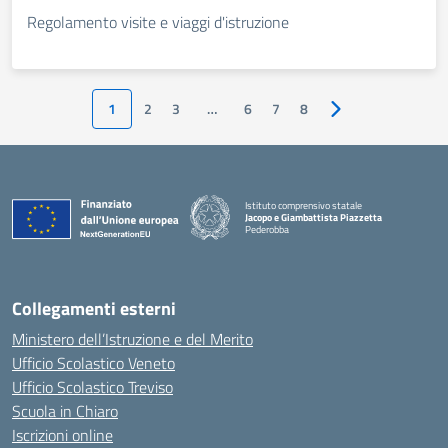
Regolamento visite e viaggi d'istruzione
1
2
3
…
6
7
8
Pagina successiva
Istituto comprensivo statale
Jacopo e Giambattista Piazzetta
Pederobba
— Visita la pagina iniziale della scuola
Collegamenti esterni
Ministero dell’Istruzione e del Merito
Ufficio Scolastico Veneto
Ufficio Scolastico Treviso
Scuola in Chiaro
Iscrizioni online