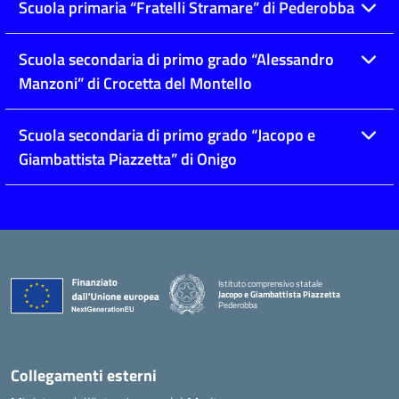
Scuola primaria “Fratelli Stramare” di Pederobba
Scuola secondaria di primo grado “Alessandro
Manzoni” di Crocetta del Montello
Scuola secondaria di primo grado “Jacopo e
Giambattista Piazzetta” di Onigo
Istituto comprensivo statale
Jacopo e Giambattista Piazzetta
Pederobba
— Visita la pagina iniziale della scuola
Collegamenti esterni