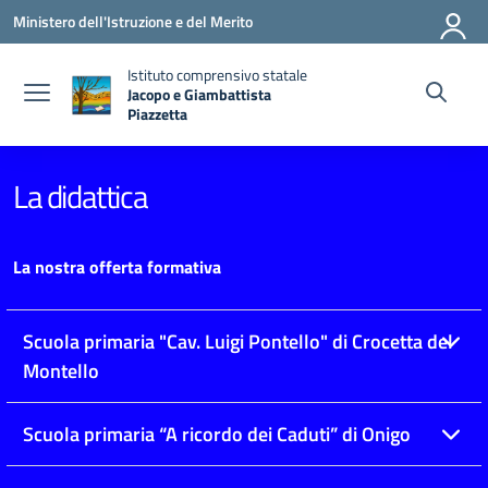
Vai ai contenuti
Vai al menu di navigazione
Vai al footer
Ministero dell'Istruzione e del Merito
Istituto comprensivo statale
Jacopo e Giambattista
Piazzetta
— Visita la pagina iniziale della scuola
La didattica
La nostra offerta formativa
Scuola primaria "Cav. Luigi Pontello" di Crocetta del
Montello
Scuola primaria “A ricordo dei Caduti” di Onigo