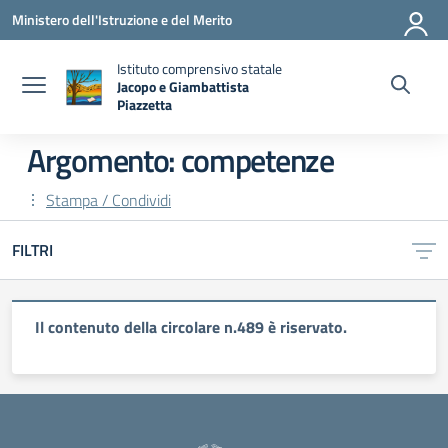
Vai ai contenuti
Vai al menu di navigazione
Vai al footer
Ministero dell'Istruzione e del Merito
Istituto comprensivo statale
Jacopo e Giambattista
Piazzetta
— Visita la pagina iniziale della scuola
Argomento: competenze
Stampa / Condividi
FILTRI
Il contenuto della circolare n.489 è riservato.