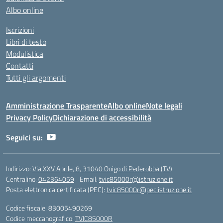
Albo online
Iscrizioni
Libri di testo
Modulistica
Contatti
Tutti gli argomenti
Amministrazione Trasparente
Albo online
Note legali
Privacy Policy
Dichiarazione di accessibilità
Seguici su:
Indirizzo:
Via XXV Aprile, 8, 31040 Onigo di Pederobba (TV)
Centralino:
042364059
Email:
tvic85000r@istruzione.it
Posta elettronica certificata (PEC):
tvic85000r@pec.istruzione.it
Codice fiscale: 83005490269
Codice meccanografico:
TVIC85000R