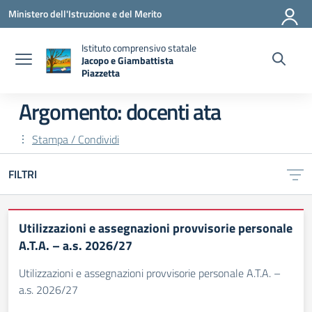
Vai ai contenuti
Vai al menu di navigazione
Vai al footer
Ministero dell'Istruzione e del Merito
Istituto comprensivo statale
Jacopo e Giambattista
Piazzetta
— Visita la pagina iniziale della scuola
Argomento: docenti ata
Stampa / Condividi
FILTRI
Utilizzazioni e assegnazioni provvisorie personale
A.T.A. – a.s. 2026/27
Utilizzazioni e assegnazioni provvisorie personale A.T.A. –
a.s. 2026/27