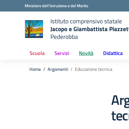
Vai ai contenuti
Vai al menu di navigazione
Vai al footer
Ministero dell'Istruzione e del Merito
Istituto comprensivo statale
Jacopo e Giambattista Piazzet
Pederobba
 della scuola
— Visita la pagina iniziale del
Scuola
Servizi
Novità
Didattica
Home
Argomenti
Educazione tecnica
Ar
tec