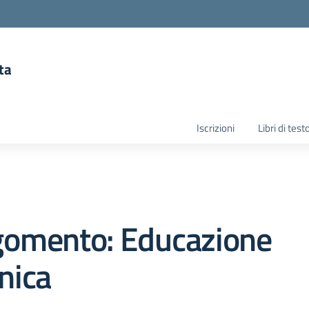
ta
la scuola
Iscrizioni
Libri di test
gomento: Educazione
nica