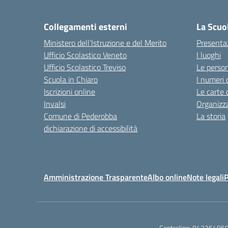
— 
Collegamenti esterni
La Scuo
Ministero dell’Istruzione e del Merito
Presenta
Ufficio Scolastico Veneto
I luoghi
Ufficio Scolastico Treviso
Le perso
Scuola in Chiaro
I numeri 
Iscrizioni online
Le carte 
Invalsi
Organizz
Comune di Pederobba
La storia
dichiarazione di accessibilità
Amministrazione Trasparente
Albo online
Note legali
P
Centralino:
04236405