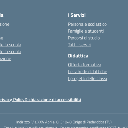
Visita la pagina iniziale della scuola
la
I Servizi
zione
Personale scolastico
Famiglie e studenti
ne
Percorsi di studio
della scuola
Tutti i servizi
della scuola
Didattica
azione
Offerta formativa
Le schede didattiche
I progetti delle classi
rivacy Policy
Dichiarazione di accessibilità
Indirizzo:
Via XXV Aprile, 8, 31040 Onigo di Pederobba (TV)
9
Email:
tvic85000r@istruzione.it
Posta elettronica certificata (PEC):
tvic8