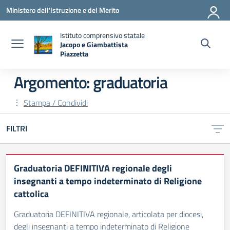
Vai ai contenuti
Vai al menu di navigazione
Vai al footer
Ministero dell'Istruzione e del Merito
Istituto comprensivo statale
Jacopo e Giambattista
Piazzetta
— Visita la pagina iniziale della scuola
Argomento: graduatoria
Stampa / Condividi
FILTRI
Graduatoria DEFINITIVA regionale degli
insegnanti a tempo indeterminato di Religione
cattolica
Graduatoria DEFINITIVA regionale, articolata per diocesi,
degli insegnanti a tempo indeterminato di Religione