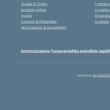
Scuola in Chiaro
I numeri 
Iscrizioni online
Le carte 
Invalsi
Organizz
Comune di Pederobba
La storia
dichiarazione di accessibilità
Amministrazione Trasparente
Albo online
Note legali
P
Centralino:
04236405