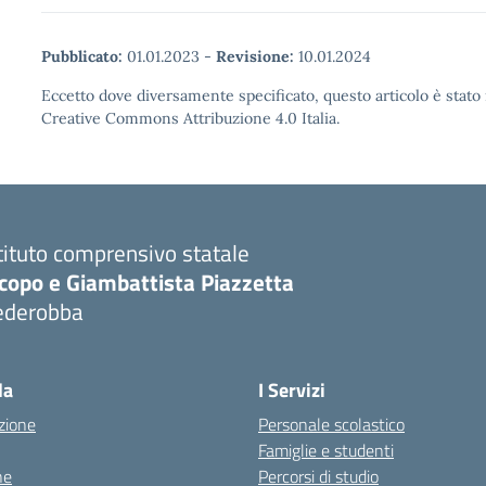
Pubblicato:
01.01.2023
-
Revisione:
10.01.2024
Eccetto dove diversamente specificato, questo articolo è stato 
Creative Commons Attribuzione 4.0 Italia.
tituto comprensivo statale
copo e Giambattista Piazzetta
ederobba
Visita la pagina iniziale della scuola
la
I Servizi
zione
Personale scolastico
Famiglie e studenti
ne
Percorsi di studio