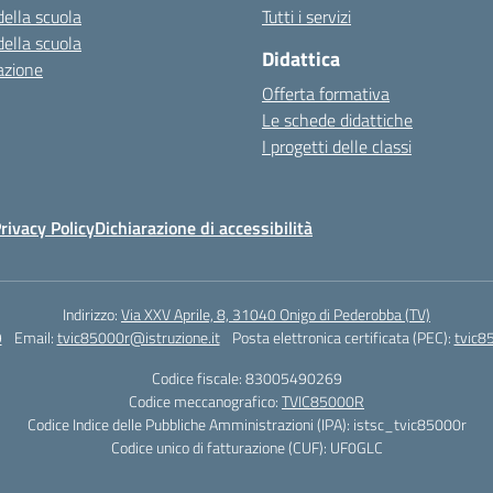
della scuola
Tutti i servizi
della scuola
Didattica
azione
Offerta formativa
Le schede didattiche
I progetti delle classi
rivacy Policy
Dichiarazione di accessibilità
Indirizzo:
Via XXV Aprile, 8, 31040 Onigo di Pederobba (TV)
9
Email:
tvic85000r@istruzione.it
Posta elettronica certificata (PEC):
tvic8
Codice fiscale: 83005490269
Codice meccanografico:
TVIC85000R
Codice Indice delle Pubbliche Amministrazioni (IPA): istsc_tvic85000r
Codice unico di fatturazione (CUF): UF0GLC