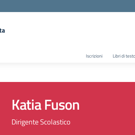
ta
la scuola
Iscrizioni
Libri di test
Katia Fuson
Dirigente Scolastico