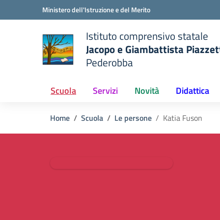
Vai ai contenuti
Vai al menu di navigazione
Vai al footer
Ministero dell'Istruzione e del Merito
Istituto comprensivo statale
Jacopo e Giambattista Piazzet
Pederobba
 della scuola
— Visita la pagina iniziale del
Scuola
Servizi
Novità
Didattica
Home
Scuola
Le persone
Katia Fuson