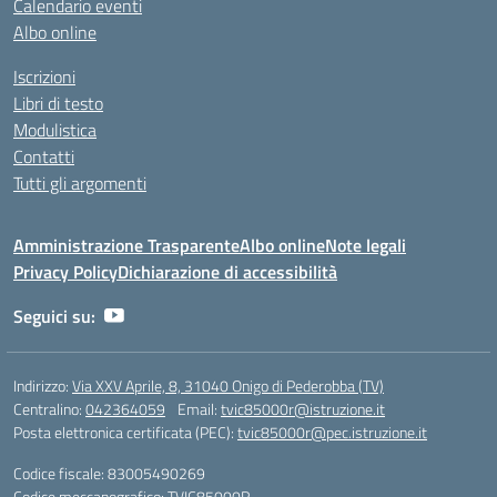
Calendario eventi
Albo online
Iscrizioni
Libri di testo
Modulistica
Contatti
Tutti gli argomenti
Amministrazione Trasparente
Albo online
Note legali
Privacy Policy
Dichiarazione di accessibilità
Seguici su:
Indirizzo:
Via XXV Aprile, 8, 31040 Onigo di Pederobba (TV)
Centralino:
042364059
Email:
tvic85000r@istruzione.it
Posta elettronica certificata (PEC):
tvic85000r@pec.istruzione.it
Codice fiscale: 83005490269
Codice meccanografico:
TVIC85000R