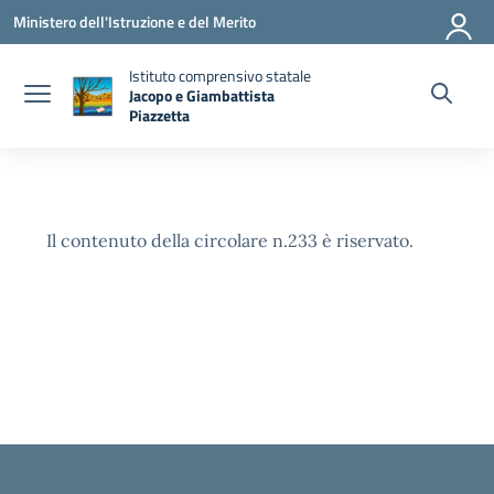
Vai ai contenuti
Vai al menu di navigazione
Vai al footer
Ministero dell'Istruzione e del Merito
Istituto comprensivo statale
Jacopo e Giambattista
Piazzetta
— Visita la pagina iniziale della scuola
Il contenuto della circolare n.233 è riservato.