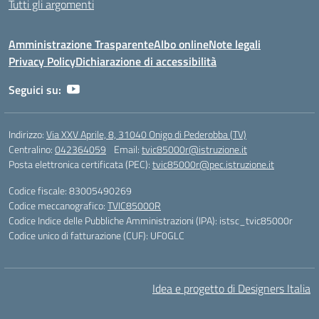
Tutti gli argomenti
Amministrazione Trasparente
Albo online
Note legali
Privacy Policy
Dichiarazione di accessibilità
Seguici su:
Indirizzo:
Via XXV Aprile, 8, 31040 Onigo di Pederobba (TV)
Centralino:
042364059
Email:
tvic85000r@istruzione.it
Posta elettronica certificata (PEC):
tvic85000r@pec.istruzione.it
Codice fiscale: 83005490269
Codice meccanografico:
TVIC85000R
Codice Indice delle Pubbliche Amministrazioni (IPA): istsc_tvic85000r
Codice unico di fatturazione (CUF): UF0GLC
Idea e progetto di Designers Italia