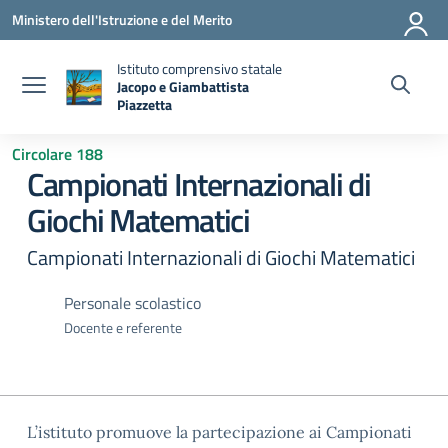
Vai ai contenuti
Vai al menu di navigazione
Vai al footer
Ministero dell'Istruzione e del Merito
Istituto comprensivo statale
Jacopo e Giambattista
Piazzetta
— Visita la pagina iniziale della scuola
Circolare 188
Campionati Internazionali di
Giochi Matematici
Campionati Internazionali di Giochi Matematici
Personale scolastico
Docente e referente
L’istituto promuove la partecipazione ai Campionati