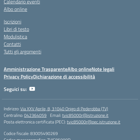
Calendario eventi
Albo online
Iscrizioni
Libri di testo
Modulistica
Contatti
Tutti gli argomenti
Amministrazione Trasparente
Albo online
Note legali
Privacy Policy
Dichiarazione di accessibilità
Seguici su:
Indirizzo:
Via XXV Aprile, 8, 31040 Onigo di Pederobba (TV)
Centralino:
042364059
Email:
tvic85000r@istruzione.it
Posta elettronica certificata (PEC):
tvic85000r@pec.istruzione.it
Codice fiscale: 83005490269
Codice meccanografico:
TVIC85000R