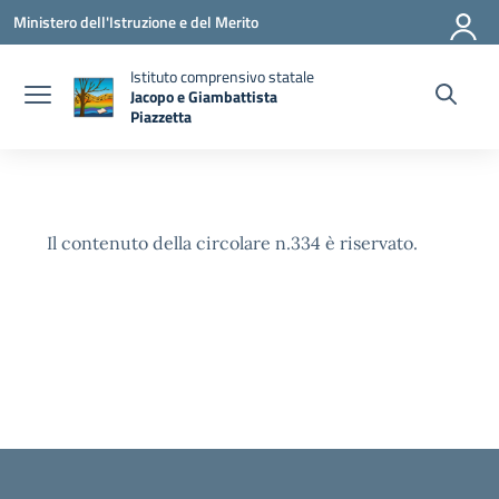
Vai ai contenuti
Vai al menu di navigazione
Vai al footer
Ministero dell'Istruzione e del Merito
Istituto comprensivo statale
Jacopo e Giambattista
Piazzetta
— Visita la pagina iniziale della scuola
Il contenuto della circolare n.334 è riservato.