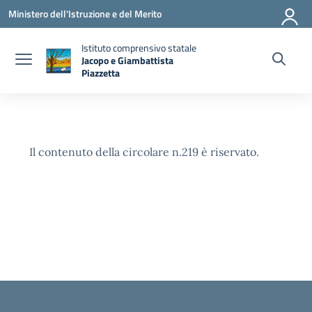
Vai ai contenuti
Vai al menu di navigazione
Vai al footer
Ministero dell'Istruzione e del Merito
Istituto comprensivo statale
Jacopo e Giambattista
Piazzetta
— Visita la pagina iniziale della scuola
Il contenuto della circolare n.219 è riservato.