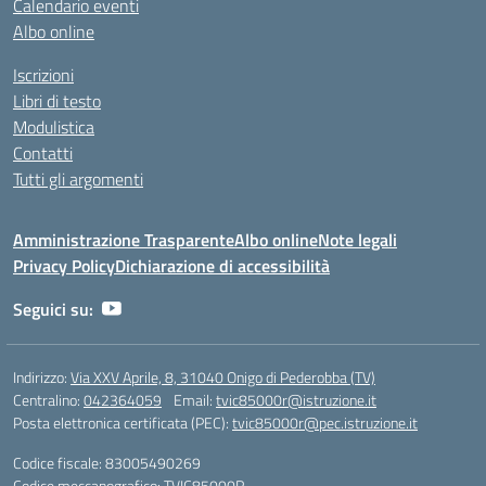
Calendario eventi
Albo online
Iscrizioni
Libri di testo
Modulistica
Contatti
Tutti gli argomenti
Amministrazione Trasparente
Albo online
Note legali
Privacy Policy
Dichiarazione di accessibilità
Seguici su:
Indirizzo:
Via XXV Aprile, 8, 31040 Onigo di Pederobba (TV)
Centralino:
042364059
Email:
tvic85000r@istruzione.it
Posta elettronica certificata (PEC):
tvic85000r@pec.istruzione.it
Codice fiscale: 83005490269
Codice meccanografico:
TVIC85000R