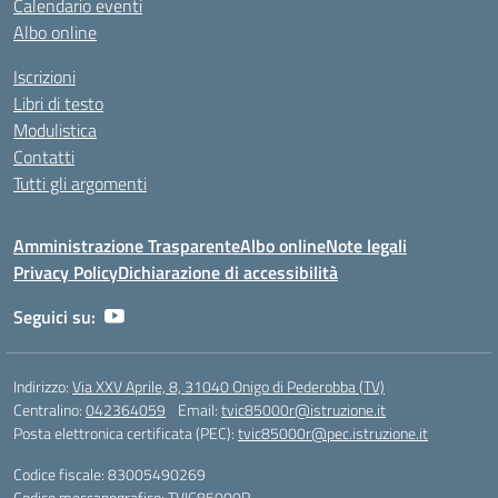
Calendario eventi
Albo online
Iscrizioni
Libri di testo
Modulistica
Contatti
Tutti gli argomenti
Amministrazione Trasparente
Albo online
Note legali
Privacy Policy
Dichiarazione di accessibilità
Seguici su:
Indirizzo:
Via XXV Aprile, 8, 31040 Onigo di Pederobba (TV)
Centralino:
042364059
Email:
tvic85000r@istruzione.it
Posta elettronica certificata (PEC):
tvic85000r@pec.istruzione.it
Codice fiscale: 83005490269
Codice meccanografico:
TVIC85000R