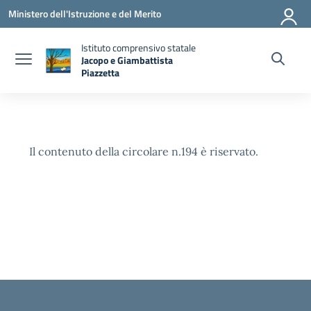
Vai ai contenuti
Vai al menu di navigazione
Vai al footer
Ministero dell'Istruzione e del Merito
Istituto comprensivo statale
Jacopo e Giambattista
Piazzetta
— Visita la pagina iniziale della scuola
Il contenuto della circolare n.194 è riservato.