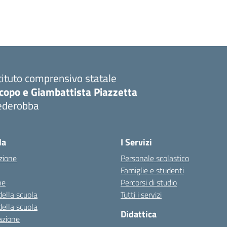
tituto comprensivo statale
copo e Giambattista Piazzetta
ederobba
Visita la pagina iniziale della scuola
la
I Servizi
zione
Personale scolastico
Famiglie e studenti
ne
Percorsi di studio
della scuola
Tutti i servizi
della scuola
Didattica
azione