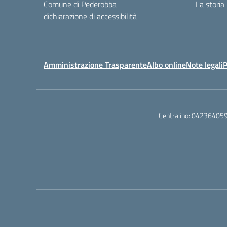
Comune di Pederobba
La storia
dichiarazione di accessibilità
Amministrazione Trasparente
Albo online
Note legali
P
Centralino:
04236405