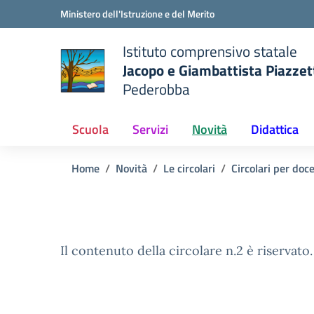
Vai ai contenuti
Vai al menu di navigazione
Vai al footer
Ministero dell'Istruzione e del Merito
Istituto comprensivo statale
Jacopo e Giambattista Piazzet
Pederobba
 della scuola
— Visita la pagina iniziale del
Scuola
Servizi
Novità
Didattica
Home
Novità
Le circolari
Circolari per doc
Il contenuto della circolare n.2 è riservato.