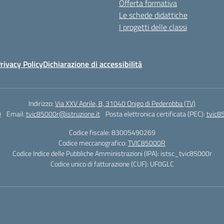
Offerta formativa
Le schede didattiche
I progetti delle classi
rivacy Policy
Dichiarazione di accessibilità
Indirizzo:
Via XXV Aprile, 8, 31040 Onigo di Pederobba (TV)
9
Email:
tvic85000r@istruzione.it
Posta elettronica certificata (PEC):
tvic8
Codice fiscale: 83005490269
Codice meccanografico:
TVIC85000R
Codice Indice delle Pubbliche Amministrazioni (IPA): istsc_tvic85000r
Codice unico di fatturazione (CUF): UF0GLC