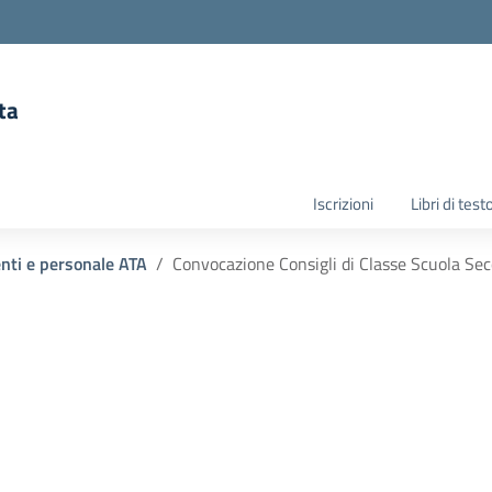
ta
la scuola
Iscrizioni
Libri di test
enti e personale ATA
Convocazione Consigli di Classe Scuola Sec