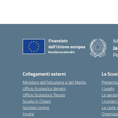
Is
Ja
P
— 
Collegamenti esterni
La Scuo
Ministero dell’Istruzione e del Merito
Presenta
Ufficio Scolastico Veneto
I luoghi
Ufficio Scolastico Treviso
Le perso
Scuola in Chiaro
I numeri 
Iscrizioni online
Le carte 
Invalsi
Organizz