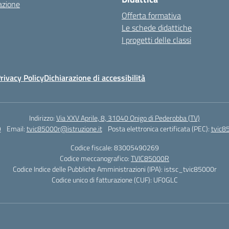
azione
Offerta formativa
Le schede didattiche
I progetti delle classi
rivacy Policy
Dichiarazione di accessibilità
Indirizzo:
Via XXV Aprile, 8, 31040 Onigo di Pederobba (TV)
9
Email:
tvic85000r@istruzione.it
Posta elettronica certificata (PEC):
tvic8
Codice fiscale: 83005490269
Codice meccanografico:
TVIC85000R
Codice Indice delle Pubbliche Amministrazioni (IPA): istsc_tvic85000r
Codice unico di fatturazione (CUF): UF0GLC