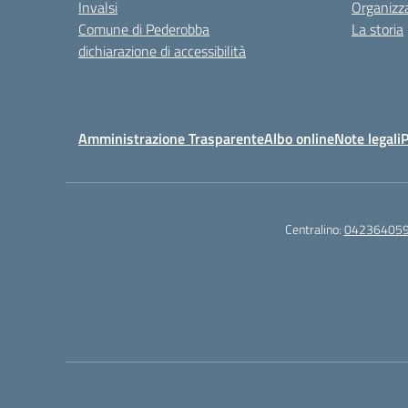
Invalsi
Organizz
Comune di Pederobba
La storia
dichiarazione di accessibilità
Amministrazione Trasparente
Albo online
Note legali
P
Centralino:
04236405