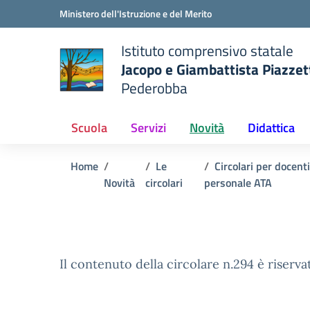
Vai ai contenuti
Vai al menu di navigazione
Vai al footer
Ministero dell'Istruzione e del Merito
Istituto comprensivo statale
Jacopo e Giambattista Piazzet
Pederobba
 della scuola
— Visita la pagina iniziale del
Scuola
Servizi
Novità
Didattica
Home
Le
Circolari per docenti
Novità
circolari
personale ATA
Il contenuto della circolare n.294 è riserva