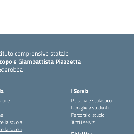
tituto comprensivo statale
copo e Giambattista Piazzetta
ederobba
Visita la pagina iniziale della scuola
la
I Servizi
zione
Personale scolastico
Famiglie e studenti
ne
Percorsi di studio
della scuola
Tutti i servizi
della scuola
Didattica