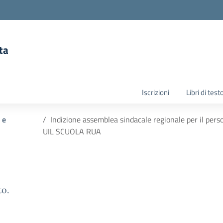
ta
la scuola
Iscrizioni
Libri di test
 e
Indizione assemblea sindacale regionale per il perso
UIL SCUOLA RUA
to.