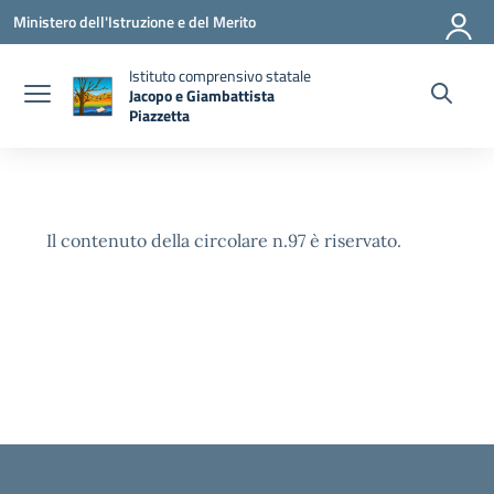
Vai ai contenuti
Vai al menu di navigazione
Vai al footer
Ministero dell'Istruzione e del Merito
Istituto comprensivo statale
Jacopo e Giambattista
Piazzetta
— Visita la pagina iniziale della scuola
Il contenuto della circolare n.97 è riservato.