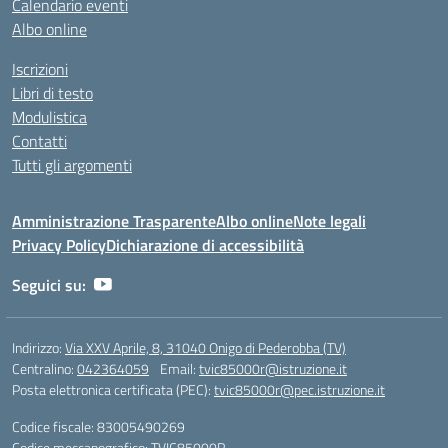
Calendario eventi
Albo online
Iscrizioni
Libri di testo
Modulistica
Contatti
Tutti gli argomenti
Amministrazione Trasparente
Albo online
Note legali
Privacy Policy
Dichiarazione di accessibilità
Seguici su:
Indirizzo:
Via XXV Aprile, 8, 31040 Onigo di Pederobba (TV)
Centralino:
042364059
Email:
tvic85000r@istruzione.it
Posta elettronica certificata (PEC):
tvic85000r@pec.istruzione.it
Codice fiscale: 83005490269
Codice meccanografico:
TVIC85000R