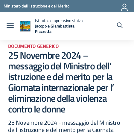
Vai ai contenuti
Vai al menu di navigazione
Vai al footer
Ministero dell'Istruzione e del Merito
Istituto comprensivo statale
Jacopo e Giambattista
Piazzetta
— Visita la pagina iniziale della scuola
DOCUMENTO GENERICO
25 Novembre 2024 –
messaggio del Ministro dell’
istruzione e del merito per la
Giornata internazionale per l’
eliminazione della violenza
contro le donne
25 Novembre 2024 - messaggio del Ministro
dell' istruzione e del merito per la Giornata