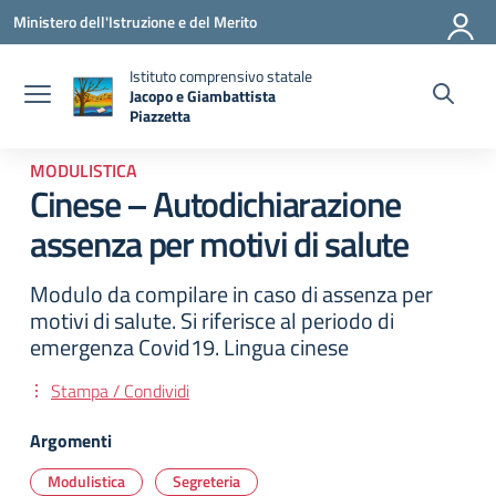
Vai ai contenuti
Vai al menu di navigazione
Vai al footer
Ministero dell'Istruzione e del Merito
Istituto comprensivo statale
Jacopo e Giambattista
Piazzetta
— Visita la pagina iniziale della scuola
MODULISTICA
Cinese – Autodichiarazione
assenza per motivi di salute
Modulo da compilare in caso di assenza per
motivi di salute. Si riferisce al periodo di
emergenza Covid19. Lingua cinese
Stampa / Condividi
Argomenti
Modulistica
Segreteria