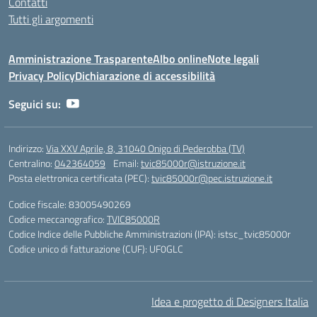
Contatti
Tutti gli argomenti
Amministrazione Trasparente
Albo online
Note legali
Privacy Policy
Dichiarazione di accessibilità
Seguici su:
Indirizzo:
Via XXV Aprile, 8, 31040 Onigo di Pederobba (TV)
Centralino:
042364059
Email:
tvic85000r@istruzione.it
Posta elettronica certificata (PEC):
tvic85000r@pec.istruzione.it
Codice fiscale: 83005490269
Codice meccanografico:
TVIC85000R
Codice Indice delle Pubbliche Amministrazioni (IPA): istsc_tvic85000r
Codice unico di fatturazione (CUF): UF0GLC
Idea e progetto di Designers Italia