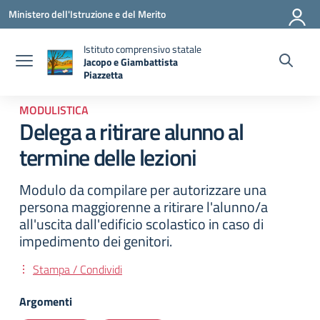
Vai ai contenuti
Vai al menu di navigazione
Vai al footer
Ministero dell'Istruzione e del Merito
Istituto comprensivo statale
Jacopo e Giambattista
Piazzetta
— Visita la pagina iniziale della scuola
MODULISTICA
Delega a ritirare alunno al
termine delle lezioni
Modulo da compilare per autorizzare una
persona maggiorenne a ritirare l'alunno/a
all'uscita dall'edificio scolastico in caso di
impedimento dei genitori.
Stampa / Condividi
Argomenti