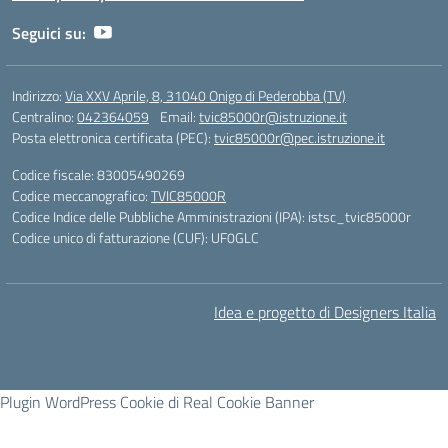
Seguici su:
Indirizzo:
Via XXV Aprile, 8, 31040 Onigo di Pederobba (TV)
Centralino:
042364059
Email:
tvic85000r@istruzione.it
Posta elettronica certificata (PEC):
tvic85000r@pec.istruzione.it
Codice fiscale: 83005490269
Codice meccanografico:
TVIC85000R
Codice Indice delle Pubbliche Amministrazioni (IPA): istsc_tvic85000r
Codice unico di fatturazione (CUF): UF0GLC
Idea e progetto di Designers Italia
Plugin WordPress Cookie di Real Cookie Banner