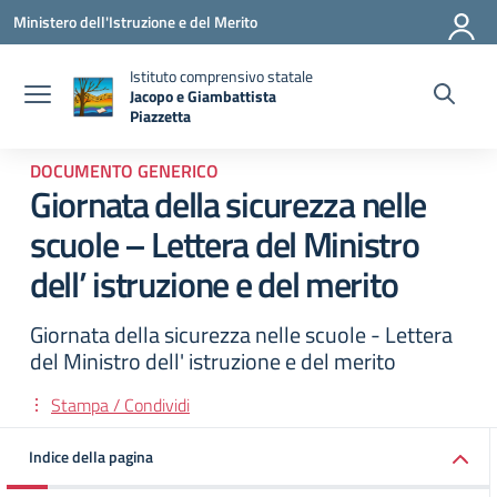
Vai ai contenuti
Vai al menu di navigazione
Vai al footer
Ministero dell'Istruzione e del Merito
Istituto comprensivo statale
Jacopo e Giambattista
Piazzetta
— Visita la pagina iniziale della scuola
DOCUMENTO GENERICO
Giornata della sicurezza nelle
scuole – Lettera del Ministro
dell’ istruzione e del merito
Giornata della sicurezza nelle scuole - Lettera
del Ministro dell' istruzione e del merito
Stampa / Condividi
Indice della pagina