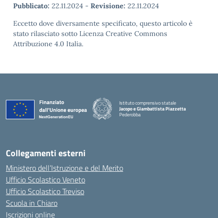
Pubblicato:
22.11.2024
-
Revisione:
22.11.2024
Eccetto dove diversamente specificato, questo articolo è
stato rilasciato sotto Licenza Creative Commons
Attribuzione 4.0 Italia.
Istituto comprensivo statale
Jacopo e Giambattista Piazzetta
Pederobba
— Visita la pagina iniziale della scuola
Collegamenti esterni
Ministero dell’Istruzione e del Merito
Ufficio Scolastico Veneto
Ufficio Scolastico Treviso
Scuola in Chiaro
Iscrizioni online