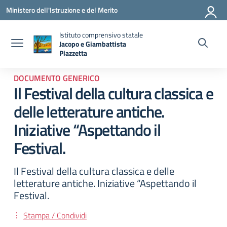
Vai ai contenuti
Vai al menu di navigazione
Vai al footer
Ministero dell'Istruzione e del Merito
Istituto comprensivo statale
Jacopo e Giambattista
Piazzetta
— Visita la pagina iniziale della scuola
DOCUMENTO GENERICO
Il Festival della cultura classica e
delle letterature antiche.
Iniziative “Aspettando il
Festival.
Il Festival della cultura classica e delle
letterature antiche. Iniziative “Aspettando il
Festival.
Stampa / Condividi