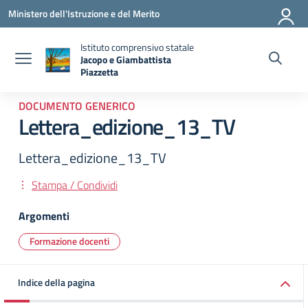
Vai ai contenuti
Vai al menu di navigazione
Vai al footer
Ministero dell'Istruzione e del Merito
Istituto comprensivo statale
Jacopo e Giambattista
Piazzetta
— Visita la pagina iniziale della scuola
DOCUMENTO GENERICO
Lettera_edizione_13_TV
Lettera_edizione_13_TV
Stampa / Condividi
Argomenti
Formazione docenti
Indice della pagina