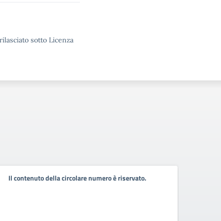
rilasciato sotto Licenza
Il contenuto della circolare numero è riservato.
Il co