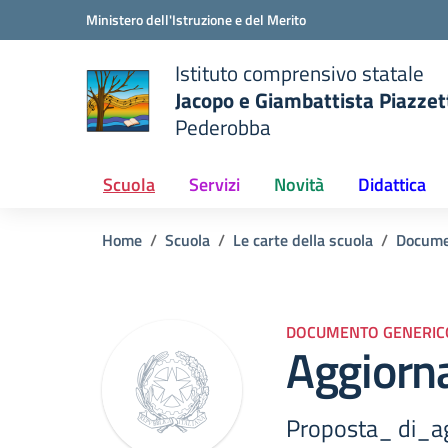
Vai ai contenuti
Vai al menu di navigazione
Vai al footer
Ministero dell'Istruzione e del Merito
Istituto comprensivo statale
Jacopo e Giambattista Piazzet
Pederobba
 della scuola
— Visita la pagina iniziale del
Scuola
Servizi
Novità
Didattica
Home
Scuola
Le carte della scuola
Docume
DOCUMENTO GENERIC
Aggiorn
Proposta_ di_