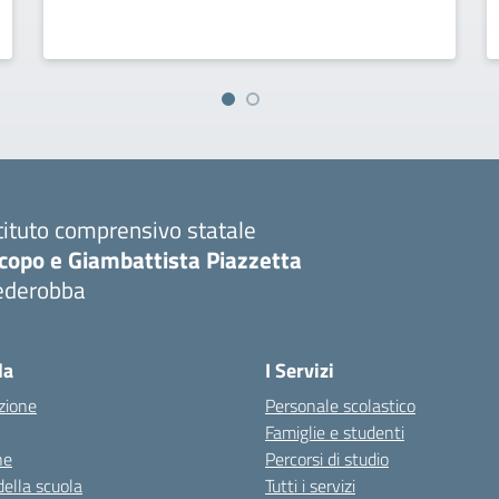
tituto comprensivo statale
copo e Giambattista Piazzetta
ederobba
Visita la pagina iniziale della scuola
la
I Servizi
zione
Personale scolastico
Famiglie e studenti
ne
Percorsi di studio
della scuola
Tutti i servizi