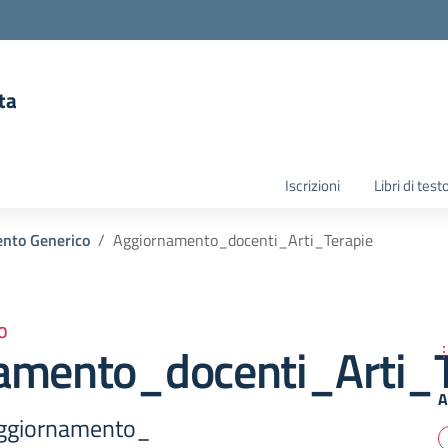
ta
la scuola
Iscrizioni
Libri di test
nto Generico
Aggiornamento_docenti_Arti_Terapie
O
amento_docenti_Arti_T
A
aggiornamento_