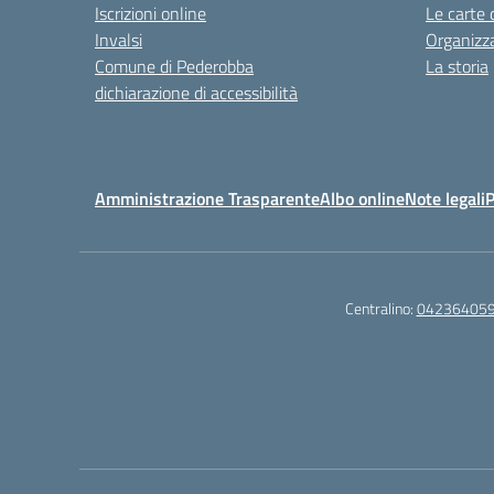
Iscrizioni online
Le carte 
Invalsi
Organizz
Comune di Pederobba
La storia
dichiarazione di accessibilità
Amministrazione Trasparente
Albo online
Note legali
P
Centralino:
04236405