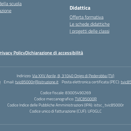
della scuola
Didattica
azione
Offerta formativa
Le schede didattiche
I progetti delle classi
rivacy Policy
Dichiarazione di accessibilità
Indirizzo:
Via XXV Aprile, 8, 31040 Onigo di Pederobba (TV)
9
Email:
tvic85000r@istruzione.it
Posta elettronica certificata (PEC):
tvic8
Codice fiscale: 83005490269
Codice meccanografico:
TVIC85000R
Codice Indice delle Pubbliche Amministrazioni (IPA): istsc_tvic85000r
Codice unico di fatturazione (CUF): UF0GLC