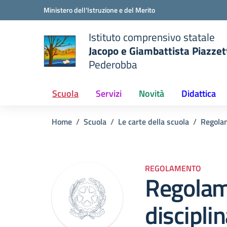
Vai ai contenuti
Vai al menu di navigazione
Vai al footer
Ministero dell'Istruzione e del Merito
Istituto comprensivo statale
Jacopo e Giambattista Piazzet
Pederobba
 della scuola
— Visita la pagina iniziale del
Scuola
Servizi
Novità
Didattica
Home
Scuola
Le carte della scuola
Regola
REGOLAMENTO
Regolam
discipli