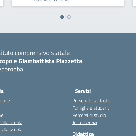
tituto comprensivo statale
copo e Giambattista Piazzetta
ederobba
Visita la pagina iniziale della scuola
la
I Servizi
zione
Personale scolastico
Famiglie e studenti
ne
Percorsi di studio
della scuola
Tutti i servizi
della scuola
Didattica