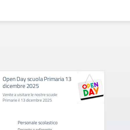
Open Day scuola Primaria 13
Open
dicembre 2025
22 n
Venite a visitare le nostre scuole
Venite 
Primarie il 13 dicembre 2025
22 No
Personale scolastico
Docente e referente