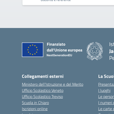
Is
Ja
P
— 
Collegamenti esterni
La Scuo
Ministero dell’Istruzione e del Merito
Presenta
Ufficio Scolastico Veneto
I luoghi
Ufficio Scolastico Treviso
Le perso
Scuola in Chiaro
I numeri 
Iscrizioni online
Le carte 