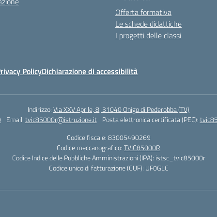
azione
Offerta formativa
Le schede didattiche
I progetti delle classi
rivacy Policy
Dichiarazione di accessibilità
Indirizzo:
Via XXV Aprile, 8, 31040 Onigo di Pederobba (TV)
9
Email:
tvic85000r@istruzione.it
Posta elettronica certificata (PEC):
tvic8
Codice fiscale: 83005490269
Codice meccanografico:
TVIC85000R
Codice Indice delle Pubbliche Amministrazioni (IPA): istsc_tvic85000r
Codice unico di fatturazione (CUF): UF0GLC