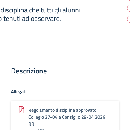
isciplina che tutti gli alunni
no tenuti ad osservare.
Descrizione
Allegati
Regolamento disciplina approvato
Collegio 27-04 e Consiglio 29-04 2026
RR