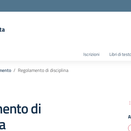
ta
la scuola
Iscrizioni
Libri di test
mento
Regolamento di disciplina
ento di
A
na