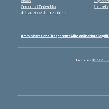
Invalsi
Organizz
Comune di Pederobba
La storia
dichiarazione di accessibilità
Amministrazione Trasparente
Albo online
Note legali
P
Centralino:
04236405