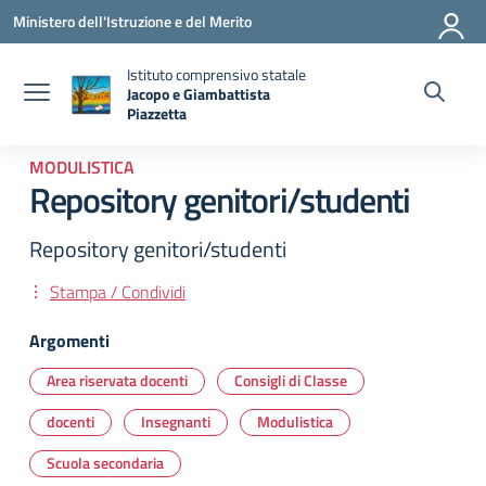
Vai ai contenuti
Vai al menu di navigazione
Vai al footer
Ministero dell'Istruzione e del Merito
Istituto comprensivo statale
Jacopo e Giambattista
Piazzetta
— Visita la pagina iniziale della scuola
MODULISTICA
Repository genitori/studenti
Repository genitori/studenti
Stampa / Condividi
Argomenti
Area riservata docenti
Consigli di Classe
docenti
Insegnanti
Modulistica
Scuola secondaria