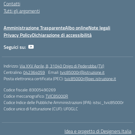
Contatti
Tutti gli argomenti
Amministrazione Trasparente
Albo online
Note legali
Privacy Policy
Dichiarazione di accessibilità
Seguici su:
Indirizzo:
Via XXV Aprile, 8, 31040 Onigo di Pederobba (TV)
Centralino:
042364059
Email:
tvic85000r@istruzione.it
Posta elettronica certificata (PEC):
tvic85000r@pec.istruzione.it
Codice fiscale: 83005490269
Codice meccanografico:
TVIC85000R
Codice Indice delle Pubbliche Amministrazioni (IPA): istsc_tvic85000r
Codice unico di fatturazione (CUF): UF0GLC
Idea e progetto di Designers Italia