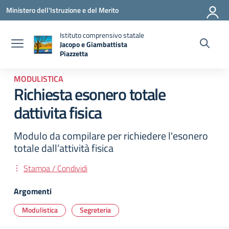
Vai ai contenuti
Vai al menu di navigazione
Vai al footer
Ministero dell'Istruzione e del Merito
Istituto comprensivo statale
Jacopo e Giambattista
Piazzetta
— Visita la pagina iniziale della scuola
MODULISTICA
Richiesta esonero totale
dattivita fisica
Modulo da compilare per richiedere l'esonero
totale dall’attività fisica
Stampa / Condividi
Argomenti
Modulistica
Segreteria