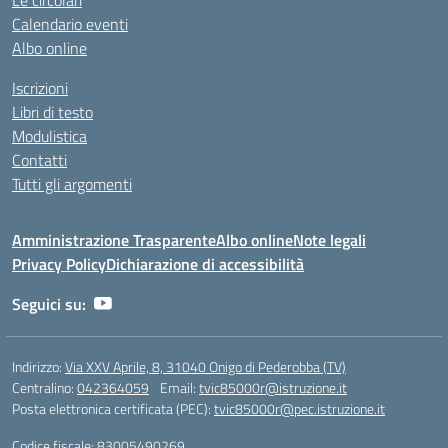
Le circolari
Calendario eventi
Albo online
Iscrizioni
Libri di testo
Modulistica
Contatti
Tutti gli argomenti
Amministrazione Trasparente
Albo online
Note legali
Privacy Policy
Dichiarazione di accessibilità
Seguici su:
Indirizzo:
Via XXV Aprile, 8, 31040 Onigo di Pederobba (TV)
Centralino:
042364059
Email:
tvic85000r@istruzione.it
Posta elettronica certificata (PEC):
tvic85000r@pec.istruzione.it
Codice fiscale: 83005490269