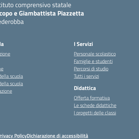
tituto comprensivo statale
copo e Giambattista Piazzetta
ederobba
Visita la pagina iniziale della scuola
la
I Servizi
zione
Personale scolastico
Famiglie e studenti
ne
Percorsi di studio
della scuola
Tutti i servizi
della scuola
Didattica
azione
Offerta formativa
Le schede didattiche
I progetti delle classi
rivacy Policy
Dichiarazione di accessibilità