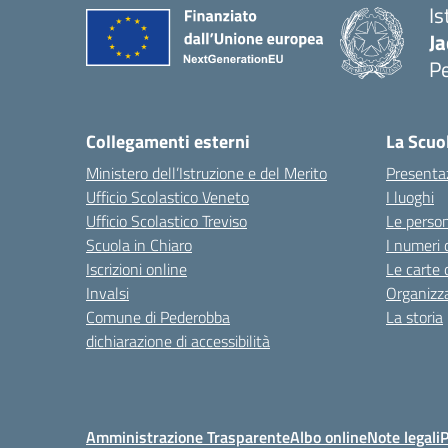
Is
Ja
P
— 
Collegamenti esterni
La Scuo
Ministero dell’Istruzione e del Merito
Presenta
Ufficio Scolastico Veneto
I luoghi
Ufficio Scolastico Treviso
Le perso
Scuola in Chiaro
I numeri 
Iscrizioni online
Le carte 
Invalsi
Organizz
Comune di Pederobba
La storia
dichiarazione di accessibilità
Amministrazione Trasparente
Albo online
Note legali
P