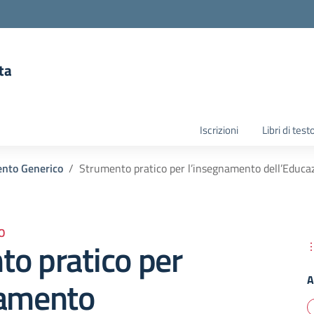
ta
la scuola
Iscrizioni
Libri di test
nto Generico
Strumento pratico per l’insegnamento dell’Educaz
O
o pratico per
A
namento