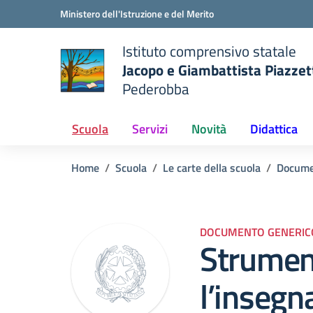
Vai ai contenuti
Vai al menu di navigazione
Vai al footer
Ministero dell'Istruzione e del Merito
Istituto comprensivo statale
Jacopo e Giambattista Piazzet
Pederobba
 della scuola
— Visita la pagina iniziale del
Scuola
Servizi
Novità
Didattica
Home
Scuola
Le carte della scuola
Docume
DOCUMENTO GENERIC
Strument
l’inseg