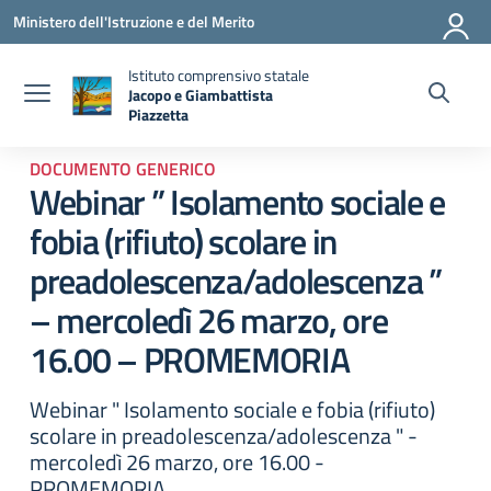
Vai ai contenuti
Vai al menu di navigazione
Vai al footer
Ministero dell'Istruzione e del Merito
Istituto comprensivo statale
Jacopo e Giambattista
Piazzetta
— Visita la pagina iniziale della scuola
DOCUMENTO GENERICO
Webinar ” Isolamento sociale e
fobia (rifiuto) scolare in
preadolescenza/adolescenza ”
– mercoledì 26 marzo, ore
16.00 – PROMEMORIA
Webinar " Isolamento sociale e fobia (rifiuto)
scolare in preadolescenza/adolescenza " -
mercoledì 26 marzo, ore 16.00 -
PROMEMORIA