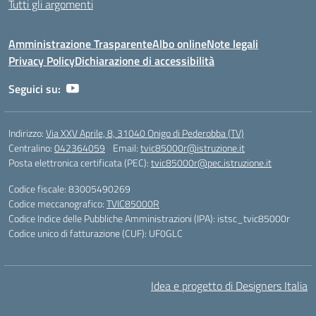
Tutti gli argomenti
Amministrazione Trasparente
Albo online
Note legali
Privacy Policy
Dichiarazione di accessibilità
Seguici su:
Indirizzo:
Via XXV Aprile, 8, 31040 Onigo di Pederobba (TV)
Centralino:
042364059
Email:
tvic85000r@istruzione.it
Posta elettronica certificata (PEC):
tvic85000r@pec.istruzione.it
Codice fiscale: 83005490269
Codice meccanografico:
TVIC85000R
Codice Indice delle Pubbliche Amministrazioni (IPA): istsc_tvic85000r
Codice unico di fatturazione (CUF): UF0GLC
Idea e progetto di Designers Italia