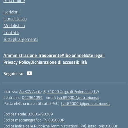
Albo online
Iscrizioni
Libri di testo
Modulistica
Contatti
Tutti gli argomenti
Amministrazione Trasparente
Albo online
Note legali
Privacy Policy
Dichiarazione di accessibilità
Seguici su:
Indirizzo:
Via XXV Aprile, 8, 31040 Onigo di Pederobba (TV)
Centralino:
042364059
Email:
tvic85000r@istruzione.it
Posta elettronica certificata (PEC):
tvic85000r@pec.istruzione.it
Codice fiscale: 83005490269
Codice meccanografico:
TVIC85000R
Codice Indice delle Pubbliche Amministrazioni (IPA): istsc_tvic85000r