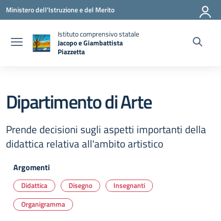
Vai ai contenuti
Vai al menu di navigazione
Vai al footer
Ministero dell'Istruzione e del Merito
Istituto comprensivo statale
Jacopo e Giambattista
Piazzetta
— Visita la pagina iniziale della scuola
Dipartimento di Arte
Prende decisioni sugli aspetti importanti della
didattica relativa all'ambito artistico
Argomenti
Didattica
Disegno
Insegnanti
Organigramma