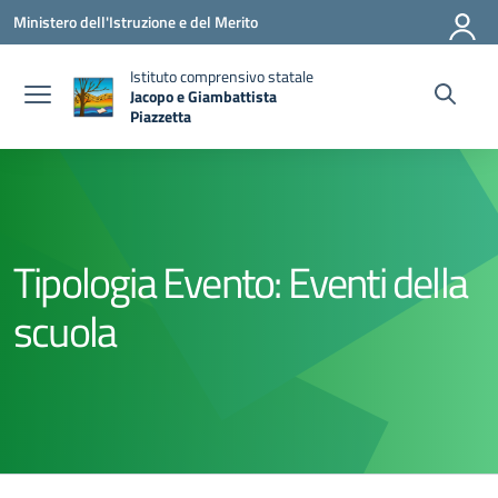
Vai ai contenuti
Vai al menu di navigazione
Vai al footer
Ministero dell'Istruzione e del Merito
Istituto comprensivo statale
Jacopo e Giambattista
Piazzetta
— Visita la pagina iniziale della scuola
Tipologia Evento:
Eventi della
scuola