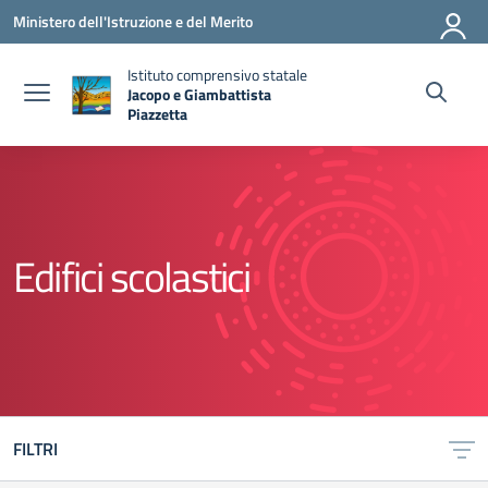
Vai ai contenuti
Vai al menu di navigazione
Vai al footer
Ministero dell'Istruzione e del Merito
Istituto comprensivo statale
Jacopo e Giambattista
Piazzetta
— Visita la pagina iniziale della scuola
Edifici scolastici
FILTRI