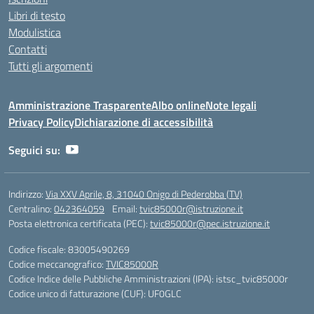
Libri di testo
Modulistica
Contatti
Tutti gli argomenti
Amministrazione Trasparente
Albo online
Note legali
Privacy Policy
Dichiarazione di accessibilità
Seguici su:
Indirizzo:
Via XXV Aprile, 8, 31040 Onigo di Pederobba (TV)
Centralino:
042364059
Email:
tvic85000r@istruzione.it
Posta elettronica certificata (PEC):
tvic85000r@pec.istruzione.it
Codice fiscale: 83005490269
Codice meccanografico:
TVIC85000R
Codice Indice delle Pubbliche Amministrazioni (IPA): istsc_tvic85000r
Codice unico di fatturazione (CUF): UF0GLC