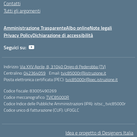
Contatti
Tutti gli argomenti
Amministrazione Trasparente
Albo online
Note legali
Privacy Policy
Dichiarazione di accessibilità
Seguici su:
Indirizzo:
Via XXV Aprile, 8, 31040 Onigo di Pederobba (TV)
Centralino:
042364059
Email:
tvic85000r@istruzione.it
Posta elettronica certificata (PEC):
tvic85000r@pec.istruzione.it
Codice fiscale: 83005490269
Codice meccanografico:
TVIC85000R
Codice Indice delle Pubbliche Amministrazioni (IPA): istsc_tvic85000r
Codice unico di fatturazione (CUF): UF0GLC
Idea e progetto di Designers Italia