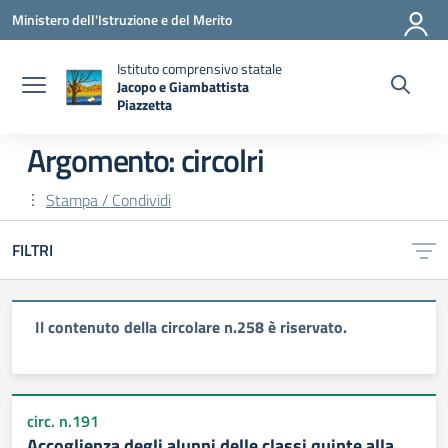
Vai ai contenuti
Vai al menu di navigazione
Vai al footer
Ministero dell'Istruzione e del Merito
Istituto comprensivo statale
Jacopo e Giambattista
Piazzetta
— Visita la pagina iniziale della scuola
Argomento: circolri
Stampa / Condividi
FILTRI
Il contenuto della circolare n.258 è riservato.
circ. n.191
Accoglienza degli alunni delle classi quinte alla