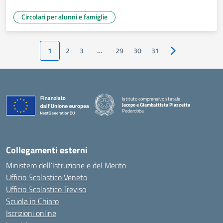
Circolari per alunni e famiglie
1
2
3
…
29
30
31
Pagina successiv
Istituto comprensivo statale
Jacopo e Giambattista Piazzetta
Pederobba
— Visita la pagina iniziale della scuola
Collegamenti esterni
Ministero dell’Istruzione e del Merito
Ufficio Scolastico Veneto
Ufficio Scolastico Treviso
Scuola in Chiaro
Iscrizioni online