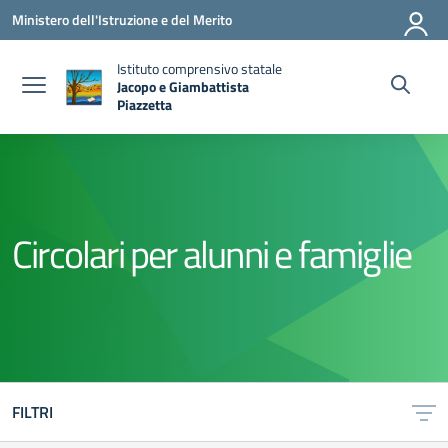
Vai ai contenuti
Vai al menu di navigazione
Vai al footer
Ministero dell'Istruzione e del Merito
Istituto comprensivo statale
Jacopo e Giambattista
Piazzetta
— Visita la pagina iniziale della scuola
Circolari per alunni e famiglie
FILTRI