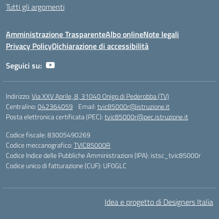
Tutti gli argomenti
Amministrazione Trasparente
Albo online
Note legali
Privacy Policy
Dichiarazione di accessibilità
Seguici su:
Indirizzo:
Via XXV Aprile, 8, 31040 Onigo di Pederobba (TV)
Centralino:
042364059
Email:
tvic85000r@istruzione.it
Posta elettronica certificata (PEC):
tvic85000r@pec.istruzione.it
Codice fiscale: 83005490269
Codice meccanografico:
TVIC85000R
Codice Indice delle Pubbliche Amministrazioni (IPA): istsc_tvic85000r
Codice unico di fatturazione (CUF): UF0GLC
Idea e progetto di Designers Italia