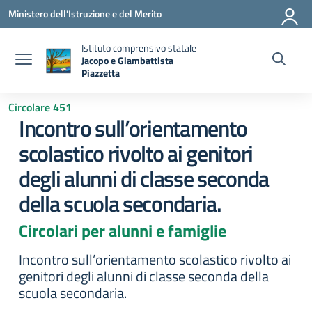
Vai ai contenuti
Vai al menu di navigazione
Vai al footer
Ministero dell'Istruzione e del Merito
Istituto comprensivo statale
Jacopo e Giambattista
Piazzetta
— Visita la pagina iniziale della scuola
Circolare 451
Incontro sull’orientamento
scolastico rivolto ai genitori
degli alunni di classe seconda
della scuola secondaria.
Circolari per alunni e famiglie
Incontro sull’orientamento scolastico rivolto ai
genitori degli alunni di classe seconda della
scuola secondaria.