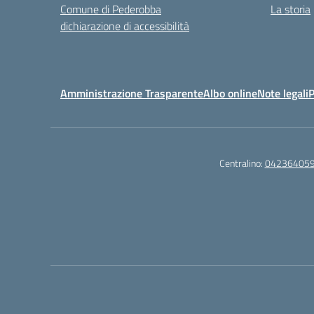
Comune di Pederobba
La storia
dichiarazione di accessibilità
Amministrazione Trasparente
Albo online
Note legali
P
Centralino:
04236405