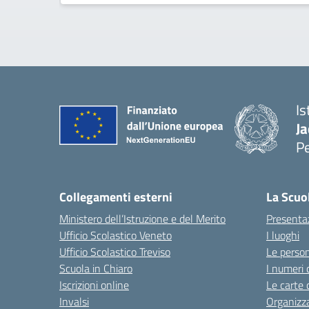
Is
Ja
P
— 
Collegamenti esterni
La Scuo
Ministero dell’Istruzione e del Merito
Presenta
Ufficio Scolastico Veneto
I luoghi
Ufficio Scolastico Treviso
Le perso
Scuola in Chiaro
I numeri 
Iscrizioni online
Le carte 
Invalsi
Organizz