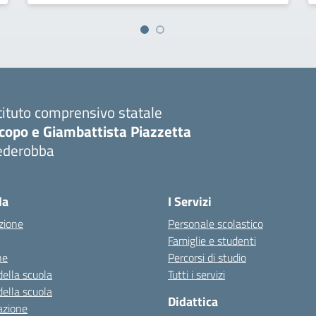
tituto comprensivo statale
copo e Giambattista Piazzetta
ederobba
Visita la pagina iniziale della scuola
la
I Servizi
zione
Personale scolastico
Famiglie e studenti
ne
Percorsi di studio
della scuola
Tutti i servizi
della scuola
Didattica
azione