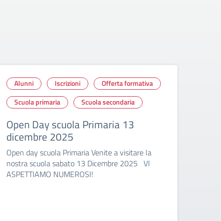
Alunni
Iscrizioni
Offerta formativa
Alu
Scuola primaria
Scuola secondaria
Scu
Open Day scuola Primaria 13
Ope
dicembre 2025
nov
Open day scuola Primaria Venite a visitare la
Open 
nostra scuola sabato 13 Dicembre 2025 VI
nost
ASPETTIAMO NUMEROSI!
di P
15:1
di C
CROC