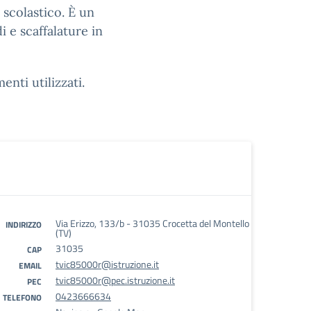
o scolastico. È un
i e scaffalature in
enti utilizzati.
Via Erizzo, 133/b - 31035 Crocetta del Montello
INDIRIZZO
(TV)
31035
CAP
tvic85000r@istruzione.it
EMAIL
tvic85000r@pec.istruzione.it
PEC
0423666634
TELEFONO