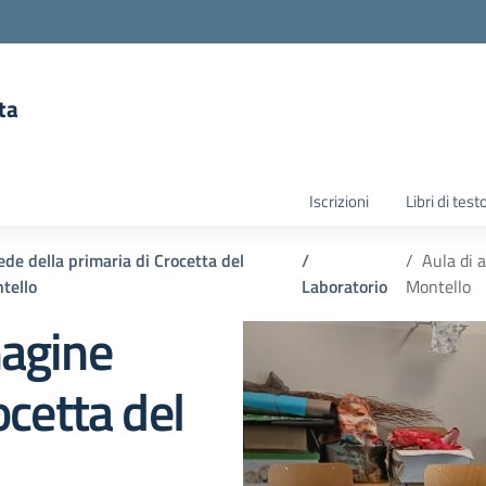
ta
la scuola
Iscrizioni
Libri di test
ede della primaria di Crocetta del
Aula di 
tello
Laboratorio
Montello
magine
ocetta del