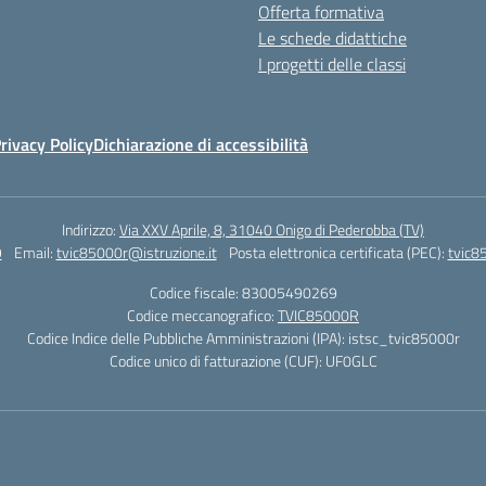
Offerta formativa
Le schede didattiche
I progetti delle classi
rivacy Policy
Dichiarazione di accessibilità
Indirizzo:
Via XXV Aprile, 8, 31040 Onigo di Pederobba (TV)
9
Email:
tvic85000r@istruzione.it
Posta elettronica certificata (PEC):
tvic8
Codice fiscale: 83005490269
Codice meccanografico:
TVIC85000R
Codice Indice delle Pubbliche Amministrazioni (IPA): istsc_tvic85000r
Codice unico di fatturazione (CUF): UF0GLC