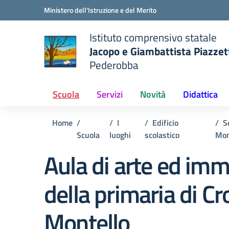
Vai ai contenuti
Vai al menu di navigazione
Vai al footer
Ministero dell'Istruzione e del Merito
Istituto comprensivo statale
Jacopo e Giambattista Piazzet
Pederobba
 della scuola
— Visita la pagina iniziale del
Scuola
Servizi
Novità
Didattica
Home
I
Edificio
S
Scuola
luoghi
scolastico
Mon
Aula di arte ed im
della primaria di Cr
Montello