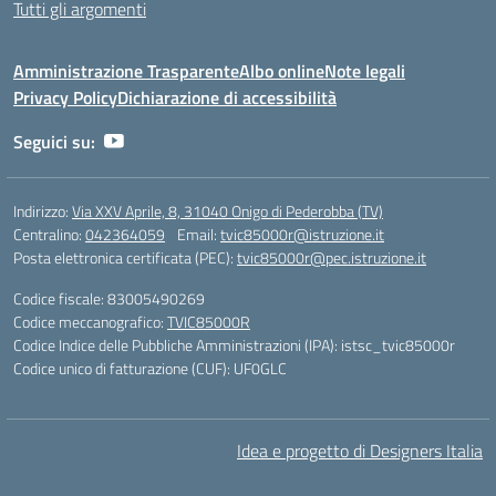
Tutti gli argomenti
Amministrazione Trasparente
Albo online
Note legali
Privacy Policy
Dichiarazione di accessibilità
Seguici su:
Indirizzo:
Via XXV Aprile, 8, 31040 Onigo di Pederobba (TV)
Centralino:
042364059
Email:
tvic85000r@istruzione.it
Posta elettronica certificata (PEC):
tvic85000r@pec.istruzione.it
Codice fiscale: 83005490269
Codice meccanografico:
TVIC85000R
Codice Indice delle Pubbliche Amministrazioni (IPA): istsc_tvic85000r
Codice unico di fatturazione (CUF): UF0GLC
Idea e progetto di Designers Italia