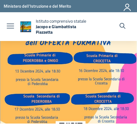
Vai ai contenuti
Vai al menu di navigazione
Vai al footer
Ministero dell'Istruzione e del Merito
Istituto comprensivo statale
Jacopo e Giambattista
Piazzetta
— Visita la pagina iniziale della scuola