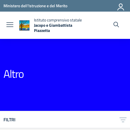
Vai ai contenuti
Vai al menu di navigazione
Vai al footer
Ministero dell'Istruzione e del Merito
Istituto comprensivo statale
Jacopo e Giambattista
Piazzetta
— Visita la pagina iniziale della scuola
Altro
FILTRI