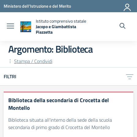
Vai ai contenuti
Vai al menu di navigazione
Vai al footer
Ministero dell'Istruzione e del Merito
Istituto comprensivo statale
Jacopo e Giambattista
Piazzetta
— Visita la pagina iniziale della scuola
Argomento: Biblioteca
Stampa / Condividi
FILTRI
Biblioteca della secondaria di Crocetta del
Montello
Biblioteca situata all'interno della sede della scuola
secondaria di primo grado di Crocetta del Montello