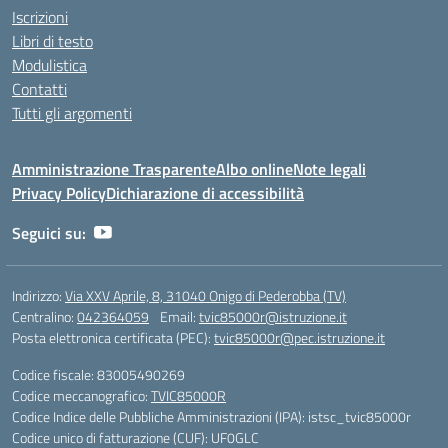
Iscrizioni
Libri di testo
Modulistica
Contatti
Tutti gli argomenti
Amministrazione Trasparente
Albo online
Note legali
Privacy Policy
Dichiarazione di accessibilità
Seguici su:
Indirizzo:
Via XXV Aprile, 8, 31040 Onigo di Pederobba (TV)
Centralino:
042364059
Email:
tvic85000r@istruzione.it
Posta elettronica certificata (PEC):
tvic85000r@pec.istruzione.it
Codice fiscale: 83005490269
Codice meccanografico:
TVIC85000R
Codice Indice delle Pubbliche Amministrazioni (IPA): istsc_tvic85000r
Codice unico di fatturazione (CUF): UF0GLC