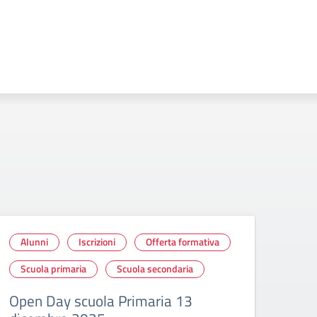
Alunni
Iscrizioni
Offerta formativa
Alu
Scuola primaria
Scuola secondaria
Scu
Open Day scuola Primaria 13
Ope