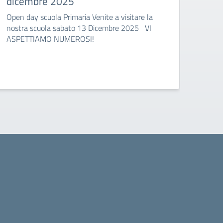
dicembre 2025
nov
Open day scuola Primaria Venite a visitare la
Open 
nostra scuola sabato 13 Dicembre 2025 VI
nost
ASPETTIAMO NUMEROSI!
di P
15:1
di C
CROC