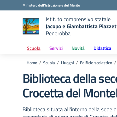
Vai ai contenuti
Vai al menu di navigazione
Vai al footer
Ministero dell'Istruzione e del Merito
Istituto comprensivo statale
Jacopo e Giambattista Piazzet
Pederobba
 della scuola
— Visita la pagina iniziale del
Scuola
Servizi
Novità
Didattica
Home
Scuola
I luoghi
Edificio scolastico
Biblioteca della sec
Crocetta del Montel
Biblioteca situata all'interno della sede d
secondaria di primo grado di Crocetta de