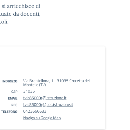
 si arricchisce di
tuate da docenti,
oli.
Via Brentellona, 1 - 31035 Crocetta del
INDIRIZZO
Montello (TV)
31035
CAP
tvic85000r@istruzione.it
EMAIL
tvic85000r@pec.istruzione.it
PEC
0423666633
TELEFONO
Naviga su Google Map