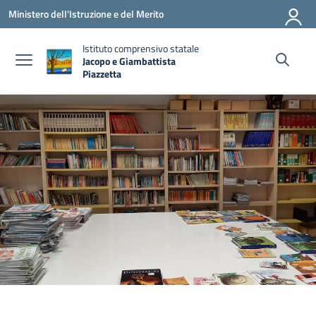
Vai ai contenuti
Vai al menu di navigazione
Vai al footer
Ministero dell'Istruzione e del Merito
Istituto comprensivo statale
Jacopo e Giambattista
Piazzetta
— Visita la pagina iniziale della scuola