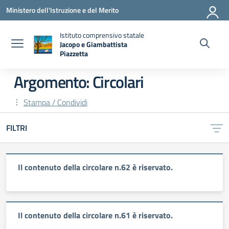
Vai ai contenuti
Vai al menu di navigazione
Vai al footer
Ministero dell'Istruzione e del Merito
Istituto comprensivo statale
Jacopo e Giambattista
Piazzetta
— Visita la pagina iniziale della scuola
Argomento: Circolari
Stampa / Condividi
FILTRI
Il contenuto della circolare n.62 è riservato.
Il contenuto della circolare n.61 è riservato.