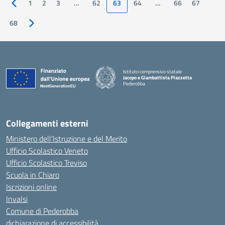
1
2
3
…
62
63
64
…
66
67
Pagina precedente
68
Pagina successiva
Istituto comprensivo statale
Jacopo e Giambattista Piazzetta
Pederobba
— Visita la pagina iniziale della scuola
Collegamenti esterni
Ministero dell’Istruzione e del Merito
Ufficio Scolastico Veneto
Ufficio Scolastico Treviso
Scuola in Chiaro
Iscrizioni online
Invalsi
Comune di Pederobba
dichiarazione di accessibilità