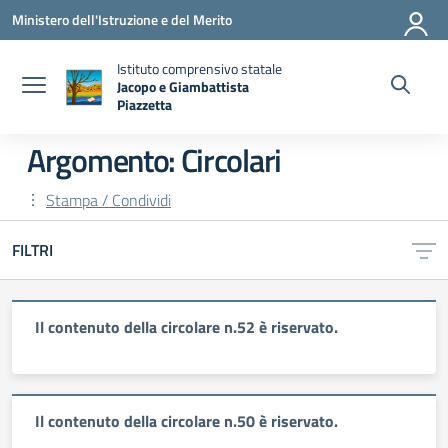
Vai ai contenuti
Vai al menu di navigazione
Vai al footer
Ministero dell'Istruzione e del Merito
Istituto comprensivo statale
Jacopo e Giambattista
Piazzetta
— Visita la pagina iniziale della scuola
Argomento: Circolari
Stampa / Condividi
FILTRI
Il contenuto della circolare n.52 è riservato.
Il contenuto della circolare n.50 è riservato.