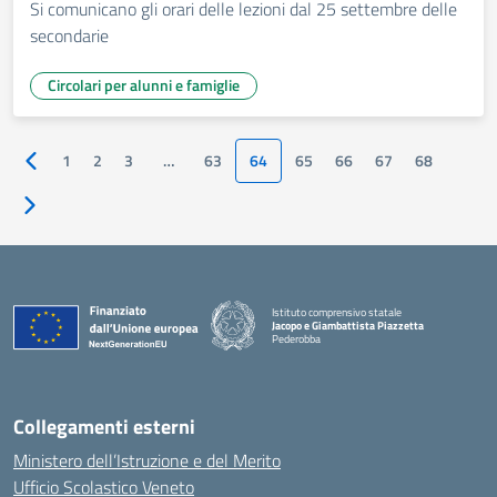
Si comunicano gli orari delle lezioni dal 25 settembre delle
secondarie
Circolari per alunni e famiglie
1
2
3
…
63
64
65
66
67
68
Pagina precedente
Pagina successiva
Istituto comprensivo statale
Jacopo e Giambattista Piazzetta
Pederobba
— Visita la pagina iniziale della scuola
Collegamenti esterni
Ministero dell’Istruzione e del Merito
Ufficio Scolastico Veneto