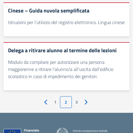
Cinese – Guida nuvola semplificata
Istruzioni per l'utilizzo del registro elettronico. Lingua cinese
Delega a ritirare alunno al termine delle lezioni
Modulo da compilare per autorizzare una persona
maggiorenne a ritirare l'alunno/a all'uscita dall'edificio
scolastico in caso di impedimento dei genitori.
1
2
3
Pagina precedente
Pagina successiva
Istituto comprensivo statale