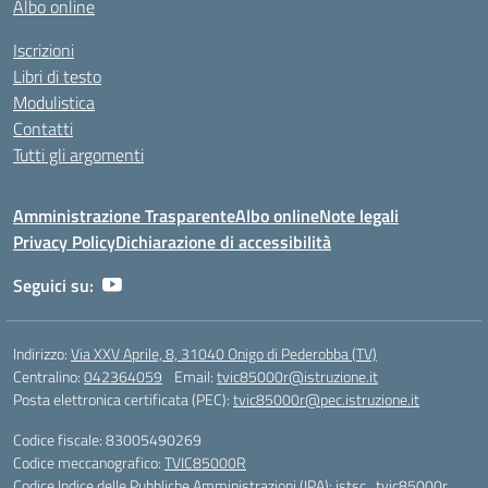
Albo online
Iscrizioni
Libri di testo
Modulistica
Contatti
Tutti gli argomenti
Amministrazione Trasparente
Albo online
Note legali
Privacy Policy
Dichiarazione di accessibilità
Seguici su:
Indirizzo:
Via XXV Aprile, 8, 31040 Onigo di Pederobba (TV)
Centralino:
042364059
Email:
tvic85000r@istruzione.it
Posta elettronica certificata (PEC):
tvic85000r@pec.istruzione.it
Codice fiscale: 83005490269
Codice meccanografico:
TVIC85000R
Codice Indice delle Pubbliche Amministrazioni (IPA): istsc_tvic85000r